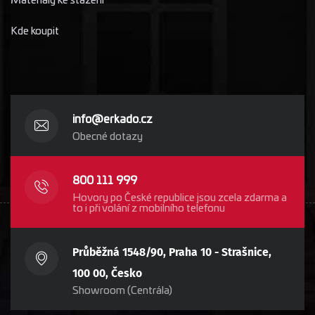
Materiály ke stažení
Kde koupit
info@erkado.cz
Obecné dotazy
800 111 999
Hovory po České republice jsou zcela zdarma a
to i při volání z mobilního telefonu
Průběžná 1548/90, Praha 10 - Strašnice,
100 00, Česko
Showroom (Centrála)