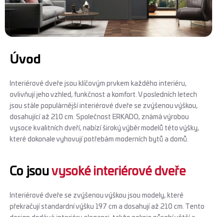
Úvod
Interiérové ​​dveře jsou klíčovým prvkem každého interiéru,
ovlivňují jeho vzhled, funkčnost a komfort. V posledních letech
jsou stále populárnější interiérové ​​dveře se zvýšenou výškou,
dosahující až 210 cm. Společnost ERKADO, známá výrobou
vysoce kvalitních dveří, nabízí široký výběr modelů této výšky,
které dokonale vyhovují potřebám moderních bytů a domů.
Co jsou
vysoké interiérové dveře
Interiérové ​​dveře se zvýšenou výškou jsou modely, které
překračují standardní výšku 197 cm a dosahují až 210 cm. Tento