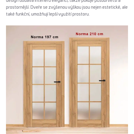
design dodává interiéru eleganci, takže pokoje působí větší a
prostornější. Dveře se zvýšenou výškou jsou nejen estetické, ale
také funkční, umožňují lepší využití prostoru.