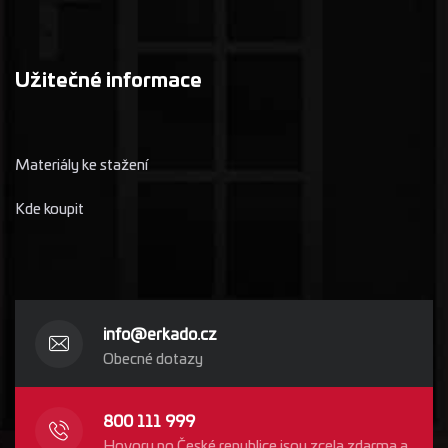
Užitečné informace
Materiály ke stažení
Kde koupit
info@erkado.cz
Obecné dotazy
800 111 999
Hovory po České republice jsou zcela zdarma a