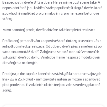
Bezpečnostní dveře BT2 a dveře Herse máme vystavené také. V
neposlední řadě jsou k vidění stále populárnější skryté dveře, které
jsou vhodné například pro přemalování či pro nanesení betonové
stěrky.
Mimo samotný prodej dveří nabízíme také kompletní realizace.
Proškolený personál vám zodpoví veškeré dotazy a seznámí vás s
jednotlivými kroky realizace. Od výběru dveří, přes zaměření až po
samotnou montáž dveří. Zabýváme se také montáží venkovních
vstupních dveří do domu. V nabídce máme nespočet modelů dveří
dřevěných a ocelových.
Prodejna je dostupná z konečné zastávky Bílá hora tramvajových
linek 22 a 25. Pokud k nám zavítáte autem, je možné zaparkovat
před prodejnou či v okolních ulicích (nejsou zde zavedeny placené
zóny).